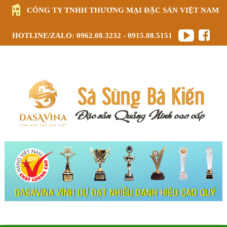
CÔNG TY TNHH THƯƠNG MẠI ĐẶC SẢN VIỆT NAM
HOTLINE/ZALO: 0962.08.3232 - 0915.08.5151