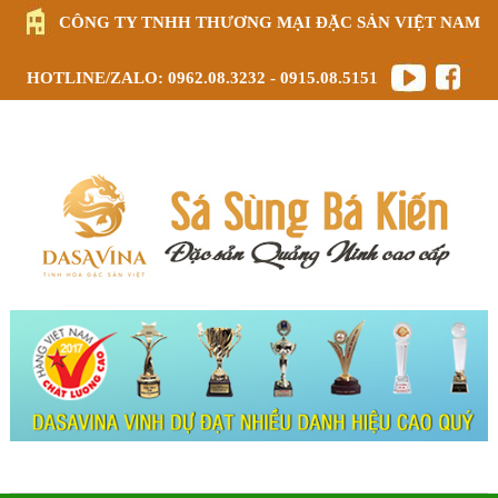
CÔNG TY TNHH THƯƠNG MẠI ĐẶC SẢN VIỆT NAM
HOTLINE/ZALO: 0962.08.3232 - 0915.08.5151