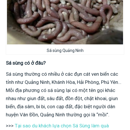
Sá sùng Quảng Ninh
Sá sùng có ở đâu?
Sá sùng thường có nhiều ở các đụn cát ven biển các
tỉnh như Quảng Ninh, Khánh Hòa, Hải Phòng, Phú Yên…
Mỗi địa phương có sá sùng lại có một tên gọi khác
nhau như giun đất, sâu đất, đồn đột, chặt khoai, giun
biển, địa sâm, bi bi, con cạp đất, đặc biệt người dân
huyện Vân Đồn, Quảng Ninh thường gọi là “mồi”.
>>>
Tại sao du khách lựa chọn Sá Sùng làm quà