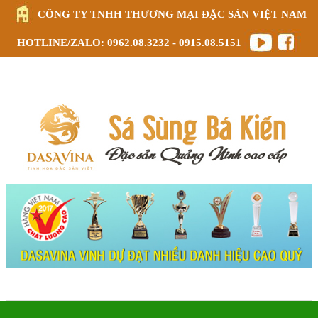
CÔNG TY TNHH THƯƠNG MẠI ĐẶC SẢN VIỆT NAM
HOTLINE/ZALO: 0962.08.3232 - 0915.08.5151