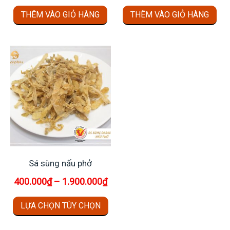
gốc
hiện
THÊM VÀO GIỎ HÀNG
THÊM VÀO GIỎ HÀNG
là:
tại
400.000₫.
là:
350.
Sá sùng nấu phở
400.000
₫
–
1.900.000
₫
Sản
LỰA CHỌN TÙY CHỌN
phẩm
này