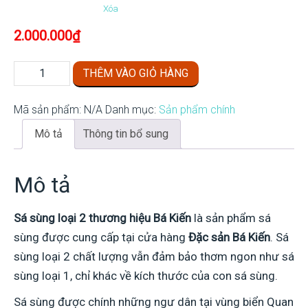
Xóa
2.000.000
₫
Sá
THÊM VÀO GIỎ HÀNG
sùng
loại
Mã sản phẩm:
N/A
Danh mục:
Sản phẩm chính
2
Mô tả
Thông tin bổ sung
số
lượng
Mô tả
Sá sùng loại 2
thương hiệu Bá Kiến
là sản phẩm sá
sùng được cung cấp tại cửa hàng
Đặc sản Bá Kiến
. Sá
sùng loại 2 chất lượng vẫn đảm bảo thơm ngon như sá
sùng loại 1, chỉ khác về kích thước của con sá sùng.
Sá sùng được chính những ngư dân tại vùng biển Quan