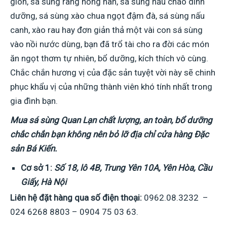
giòn, sá sùng rang nồng nàn, sá sùng nấu cháo dinh
dưỡng, sá sùng xào chua ngọt đậm đà, sá sùng nấu
canh, xào rau hay đơn giản thả một vài con sá sùng
vào nồi nước dùng, bạn đã trổ tài cho ra đời các món
ăn ngọt thơm tự nhiên, bổ dưỡng, kích thích vô cùng.
Chắc chắn hương vị của đặc sản tuyệt vời này sẽ chinh
phục khẩu vị của những thành viên khó tính nhất trong
gia đình bạn.
Mua sá sùng Quan Lạn chất lượng, an toàn, bổ dưỡng
chắc chắn bạn không nên bỏ lỡ địa chỉ cửa hàng Đặc
sản Bá Kiến.
Cơ sở 1:
Số 18, lô 4B, Trung Yên 10A, Yên Hòa, Cầu
Giấy, Hà Nội
Liên hệ đặt hàng qua số điện thoại:
0962.08.3232 –
024 6268 8803 – 0904 75 03 63.