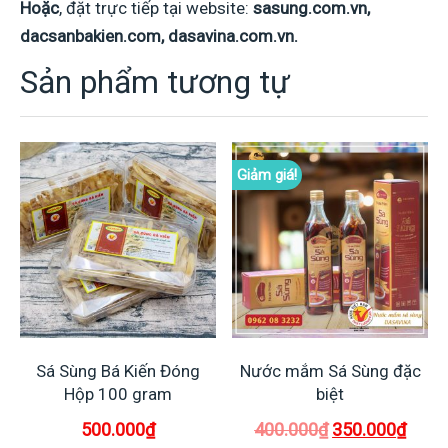
Hoặc
, đặt trực tiếp tại website:
sasung.com.vn,
dacsanbakien.com, dasavina.com.vn.
Sản phẩm tương tự
Giảm giá!
Sá Sùng Bá Kiến Đóng
Nước mắm Sá Sùng đặc
Hộp 100 gram
biệt
Giá
Giá
500.000
₫
400.000
₫
350.000
₫