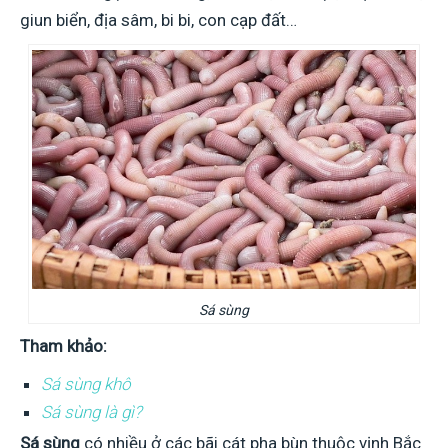
giun biển, địa sâm, bi bi, con cạp đất…
Sá sùng
Tham khảo:
Sá sùng khô
Sá sùng là gì?
Sá sùng
có nhiều ở các bãi cát pha bùn thuộc vịnh Bắc