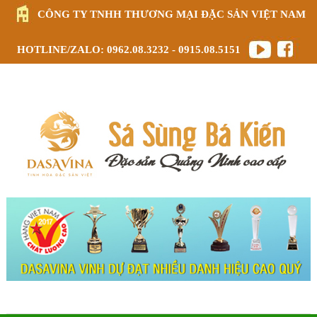
CÔNG TY TNHH THƯƠNG MẠI ĐẶC SẢN VIỆT NAM
HOTLINE/ZALO: 0962.08.3232 - 0915.08.5151