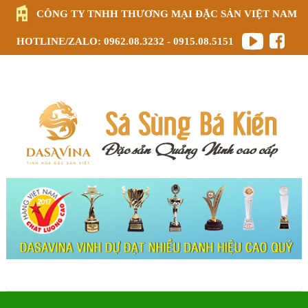
CÔNG TY TNHH THƯƠNG MẠI ĐẶC SẢN VIỆT NAM
HOTLINE/ZALO: 0962.08.3232 - 0915.08.5151