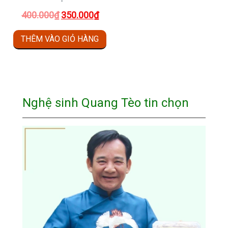
được
đư
Giá
Giá
400.000
₫
350.000
₫
chọn
ch
gốc
hiện
trên
trê
THÊM VÀO GIỎ HÀNG
là:
tại
trang
tra
400.000₫.
là:
sản
sả
phẩm
ph
350.000₫.
Nghệ sinh Quang Tèo tin chọn