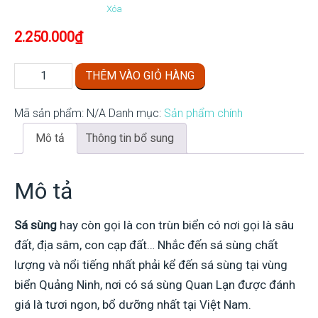
Xóa
2.250.000
₫
Sá
THÊM VÀO GIỎ HÀNG
sùng
loại
Mã sản phẩm:
N/A
Danh mục:
Sản phẩm chính
1
Mô tả
Thông tin bổ sung
số
lượng
Mô tả
Sá sùng
hay còn gọi là con trùn biển có nơi gọi là sâu
đất, địa sâm, con cạp đất… Nhắc đến sá sùng chất
lượng và nổi tiếng nhất phải kể đến sá sùng tại vùng
biển Quảng Ninh, nơi có sá sùng Quan Lạn được đánh
giá là tươi ngon, bổ dưỡng nhất tại Việt Nam.