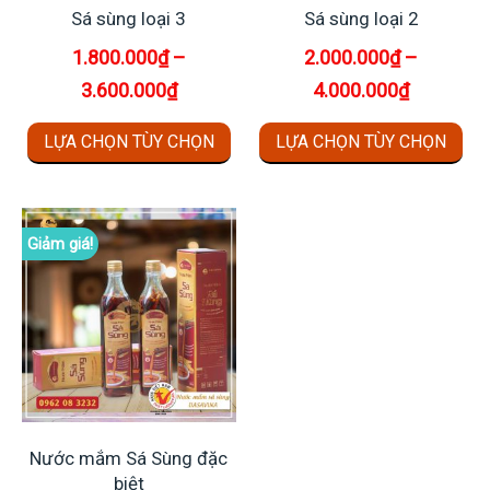
Sá sùng loại 3
Sá sùng loại 2
1.800.000
₫
–
2.000.000
₫
–
3.600.000
₫
4.000.000
₫
Sản
Sả
LỰA CHỌN TÙY CHỌN
LỰA CHỌN TÙY CHỌN
phẩm
ph
này
nà
có
có
Giảm giá!
nhiều
nhi
biến
biế
thể.
thể
Các
Cá
tùy
tùy
chọn
ch
có
có
Nước mắm Sá Sùng đặc
thể
thể
biệt