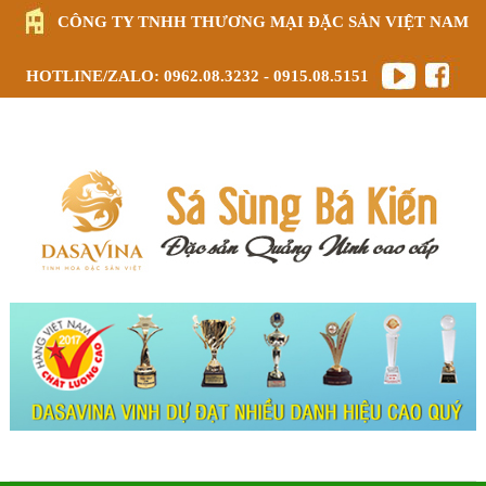
CÔNG TY TNHH THƯƠNG MẠI ĐẶC SẢN VIỆT NAM
HOTLINE/ZALO: 0962.08.3232 - 0915.08.5151